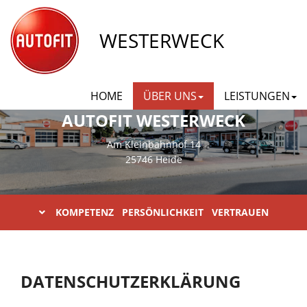
WESTERWECK
HOME
ÜBER UNS
LEISTUNGEN
AUTOFIT WESTERWECK
Am Kleinbahnhof 14
25746 Heide
KOMPETENZ PERSÖNLICHKEIT VERTRAUEN
DATENSCHUTZERKLÄRUNG